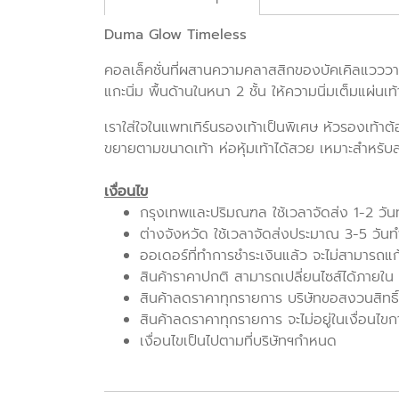
Duma Glow Timeless
คอลเล็คชั่นที่ผสานความคลาสสิกของบัคเคิลแวววา
แกะนิ่ม พื้นด้านในหนา 2 ชั้น ให้ความนิ่มเต็มแผ่น
เราใส่ใจในแพทเทิร์นรองเท้าเป็นพิเศษ หัวรองเท้าต
ขยายตามขนาดเท้า ห่อหุ้มเท้าได้สวย เหมาะสำหรับ
เงื่อนไข
กรุงเทพและปริมณฑล ใช้เวลาจัดส่ง 1-2 วั
ต่างจังหวัด ใช้เวลาจัดส่งประมาณ 3-5 วัน
ออเดอร์ที่ทำการชำระเงินแล้ว จะไม่สามารถแ
สินค้าราคาปกติ สามารถเปลี่ยนไซส์ได้ภายใน 7 
สินค้าลดราคาทุกรายการ บริษัทขอสงวนสิทธิ์
สินค้าลดราคาทุกรายการ จะไม่อยู่ในเงื่อนไขก
เงื่อนไขเป็นไปตามที่บริษัทฯกำหนด