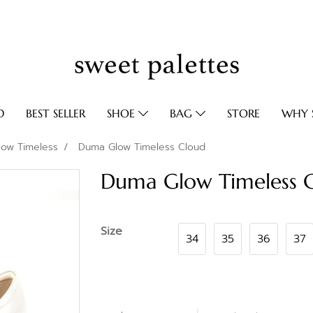
D
BEST SELLER
SHOE
BAG
STORE
WHY S
ow Timeless
Duma Glow Timeless Cloud
Duma Glow Timeless 
Size
34
35
36
37