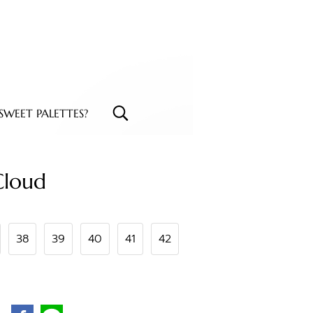
WEET PALETTES?
Cloud
38
39
40
41
42