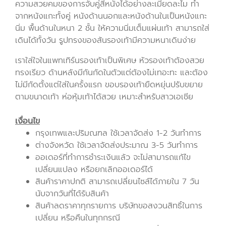
ความสวยคมของการจับคู่สีหนังได้อย่างละเมียดละไม ทำ
จากหนังแกะทั้งคู่ หนังด้านนอกและหนังด้านในเป็นหนังแกะ
นิ่ม พื้นด้านในหนา 2 ชั้น ให้ความนิ่มเต็มแผ่นเท้า สามารถใส่
เดินได้ทั้งวัน รูปทรงของส้นรองเท้ามีความหนาเดินง่าย
เราใส่ใจในแพทเทิร์นรองเท้าเป็นพิเศษ หัวรองเท้าต้องสวย
ทรงเรียว ด้านหลังมีกันกัดในตัวแต่ต้องไม่เทอะทะ และต้อง
ไม่มีกัดตั้งแต่ใส่ในครั้งแรก ขอบรองเท้ายืดหยุ่นปรับขยาย
ตามขนาดเท้า ห่อหุ้มเท้าได้สวย เหมาะสำหรับสาวเอเชีย
เงื่อนไข
กรุงเทพและปริมณฑล ใช้เวลาจัดส่ง 1-2 วันทำการ
ต่างจังหวัด ใช้เวลาจัดส่งประมาณ 3-5 วันทำการ
ออเดอร์ที่ทำการชำระเงินแล้ว จะไม่สามารถแก้ไข
เปลี่ยนแปลง หรือยกเลิกออเดอร์ได้
สินค้าราคาปกติ สามารถเปลี่ยนไซส์ได้ภายใน 7 วัน
นับจากวันที่ได้รับสินค้า
สินค้าลดราคาทุกรายการ บริษัทขอสงวนสิทธิ์ในการ
เปลี่ยน หรือคืนในทุกกรณี