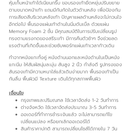
หุ้มเก็บหน้าเท้าได้เนียนกริ๊บ ขอบรองเท้ายืดหยุ่นปรับขยาย
ตามขนาดหน้าเท้า แถมมีกันกัดในตัวด้านหลัง เพื่อป้องกัน
การเสียดสีบริเวณหลังเท้า ปัญหาแผลด้านหลังจะไม่กวนใจ
อีกต่อไป พื้นรองแผ่นเท้าด้านในนิ่มดับเบิ้ล ด้วยแผ่น
Memory Foam 2 ชั้น มีคุณสมบัติในการปรับเปลี่ยนรูป
ทรงตามแรงกดของสรีระเท้า มีการคืนตัวช้าๆ จึงช่วยลด
แรงต้านที่เกิดขึ้นและช่วยซับพอร์ทแผ่นเท้าเวลาก้าวเดิน
ทำจากหนังแกะทั้งคู่ หนังด้านนอกและหนังด้านในเป็นหนัง
แกะนิ่ม ให้สัมผัสนุ่มละมุ่น ส้นสูง 2 นิ้ว กำลังดี รูปทรงของ
ส้นรองเท้ามีความหนาใส่แล้วเดินง่ายมาก พื้นรองเท้าเป็น
กันลื่น พื้นผิวมี Texture เดินได้ทุกสภาพพื้นผิว
เงื่อนไข
กรุงเทพและปริมณฑล ใช้เวลาจัดส่ง 1-2 วันทำการ
ต่างจังหวัด ใช้เวลาจัดส่งประมาณ 3-5 วันทำการ
ออเดอร์ที่ทำการชำระเงินแล้ว จะไม่สามารถแก้ไข
เปลี่ยนแปลง หรือยกเลิกออเดอร์ได้
สินค้าราคาปกติ สามารถเปลี่ยนไซส์ได้ภายใน 7 วัน