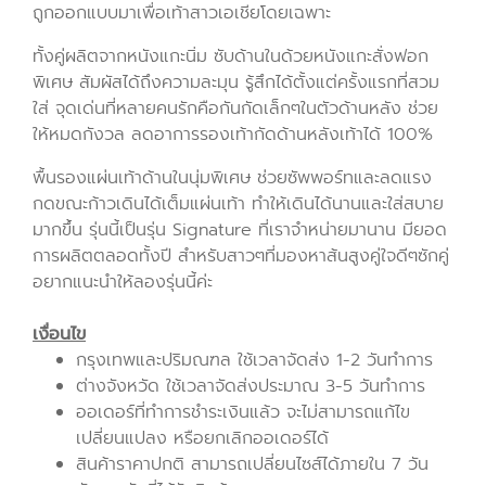
ถูกออกแบบมาเพื่อเท้าสาวเอเชียโดยเฉพาะ
ทั้งคู่ผลิตจากหนังแกะนิ่ม ซับด้านในด้วยหนังแกะสั่งฟอก
พิเศษ สัมผัสได้ถึงความละมุน รู้สึกได้ตั้งแต่ครั้งแรกที่สวม
ใส่ จุดเด่นที่หลายคนรักคือกันกัดเล็กๆในตัวด้านหลัง ช่วย
ให้หมดกังวล ลดอาการรองเท้ากัดด้านหลังเท้าได้ 100%
พื้นรองแผ่นเท้าด้านในนุ่มพิเศษ ช่วยซัพพอร์ทและลดแรง
กดขณะก้าวเดินได้เต็มแผ่นเท้า ทำให้เดินได้นานและใส่สบาย
มากขึ้น
รุ่นนี้เป็นรุ่น Signature ที่เราจำหน่ายมานาน มียอด
การผลิตตลอดทั้งปี สำหรับสาวๆที่มองหาส้นสูงคู่ใจดีๆซักคู่
อยากแนะนำให้ลองรุ่นนี้ค่ะ
เงื่อนไข
กรุงเทพและปริมณฑล ใช้เวลาจัดส่ง 1-2 วันทำการ
ต่างจังหวัด ใช้เวลาจัดส่งประมาณ 3-5 วันทำการ
ออเดอร์ที่ทำการชำระเงินแล้ว จะไม่สามารถแก้ไข
เปลี่ยนแปลง หรือยกเลิกออเดอร์ได้
สินค้าราคาปกติ สามารถเปลี่ยนไซส์ได้ภายใน 7 วัน