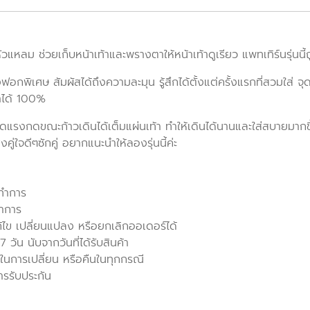
ัวแหลม ช่วยเก็บหน้าเท้าและพรางตาให้หน้าเท้าดูเรียว แพทเทิร์นรุ่นน
งฟอกพิเศษ สัมผัสได้ถึงความละมุน รู้สึกได้ตั้งแต่ครั้งแรกที่สวมใส่ จ
าได้ 100%
ลดแรงกดขณะก้าวเดินได้เต็มแผ่นเท้า ทำให้เดินได้นานและใส่สบายมากข
่ใจดีๆซักคู่ อยากแนะนำให้ลองรุ่นนี้ค่ะ
นทำการ
ทำการ
ก้ไข เปลี่ยนแปลง หรือยกเลิกออเดอร์ได้
วัน นับจากวันที่ได้รับสินค้า
ในการเปลี่ยน หรือคืนในทุกกรณี
ารรับประกัน