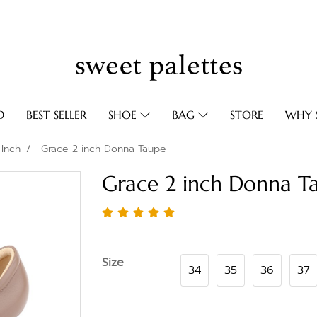
D
BEST SELLER
SHOE
BAG
STORE
WHY S
 Inch
Grace 2 inch Donna Taupe
Grace 2 inch Donna T
Size
34
35
36
37