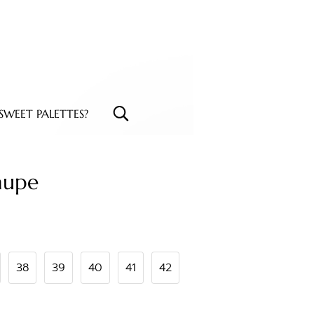
WEET PALETTES?
aupe
38
39
40
41
42