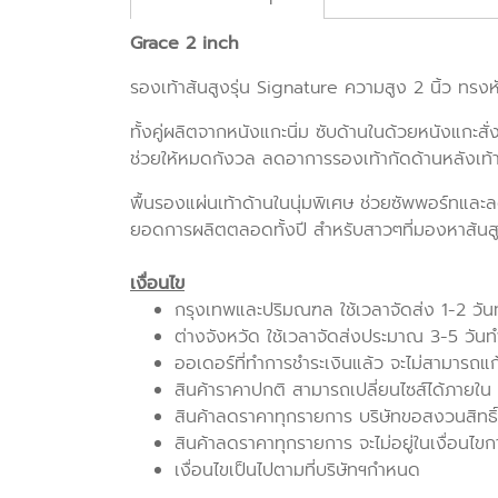
Grace 2 inch
รองเท้าส้นสูงรุ่น Signature ความสูง 2 นิ้ว ทรงห
ทั้งคู่ผลิตจากหนังแกะนิ่ม ซับด้านในด้วยหนังแกะสั่
ช่วยให้หมดกังวล ลดอาการรองเท้ากัดด้านหลังเท้
พื้นรองแผ่นเท้าด้านในนุ่มพิเศษ ช่วยซัพพอร์ทและ
ยอดการผลิตตลอดทั้งปี สำหรับสาวๆที่มองหาส้นสูงคู
เงื่อนไข
กรุงเทพและปริมณฑล ใช้เวลาจัดส่ง 1-2 วั
ต่างจังหวัด ใช้เวลาจัดส่งประมาณ 3-5 วัน
ออเดอร์ที่ทำการชำระเงินแล้ว จะไม่สามารถแ
สินค้าราคาปกติ สามารถเปลี่ยนไซส์ได้ภายใน 7 
สินค้าลดราคาทุกรายการ บริษัทขอสงวนสิทธิ์
สินค้าลดราคาทุกรายการ จะไม่อยู่ในเงื่อนไขก
เงื่อนไขเป็นไปตามที่บริษัทฯกำหนด