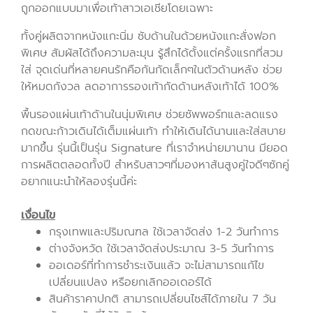
ถูกออกแบบมาเพื่อเท้าสาวเอเชียโดยเฉพาะ
ทั้งคู่ผลิตจากหนังแกะนิ่ม ซับด้านในด้วยหนังแกะสั่งฟอก
พิเศษ สัมผัสได้ถึงความละมุน รู้สึกได้ตั้งแต่ครั้งแรกที่สวม
ใส่ จุดเด่นที่หลายคนรักคือกันกัดเล็กๆในตัวด้านหลัง ช่วย
ให้หมดกังวล ลดอาการรองเท้ากัดด้านหลังเท้าได้ 100%
พื้นรองแผ่นเท้าด้านในนุ่มพิเศษ ช่วยซัพพอร์ทและลดแรง
กดขณะก้าวเดินได้เต็มแผ่นเท้า ทำให้เดินได้นานและใส่สบาย
มากขึ้น
รุ่นนี้เป็นรุ่น Signature ที่เราจำหน่ายมานาน มียอด
การผลิตตลอดทั้งปี สำหรับสาวๆที่มองหาส้นสูงคู่ใจดีๆซักคู่
อยากแนะนำให้ลองรุ่นนี้ค่ะ
เงื่อนไข
กรุงเทพและปริมณฑล ใช้เวลาจัดส่ง 1-2 วันทำการ
ต่างจังหวัด ใช้เวลาจัดส่งประมาณ 3-5 วันทำการ
ออเดอร์ที่ทำการชำระเงินแล้ว จะไม่สามารถแก้ไข
เปลี่ยนแปลง หรือยกเลิกออเดอร์ได้
สินค้าราคาปกติ สามารถเปลี่ยนไซส์ได้ภายใน 7 วัน