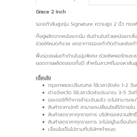
Grace 2 inch
รองเท้าส้นสูงรุ่น Signature ความสูง 2 นิ้ว ทรงห
ทั้งคู่ผลิตจากหนังแกะนิ่ม ซับด้านในด้วยหนังแกะสั่
ช่วยให้หมดกังวล ลดอาการรองเท้ากัดด้านหลังเท้
พื้นรองแผ่นเท้าด้านในนุ่มพิเศษ ช่วยซัพพอร์ทและ
ยอดการผลิตตลอดทั้งปี สำหรับสาวๆที่มองหาส้นสูงคู
เงื่อนไข
กรุงเทพและปริมณฑล ใช้เวลาจัดส่ง 1-2 วั
ต่างจังหวัด ใช้เวลาจัดส่งประมาณ 3-5 วัน
ออเดอร์ที่ทำการชำระเงินแล้ว จะไม่สามารถแ
สินค้าราคาปกติ สามารถเปลี่ยนไซส์ได้ภายใน 7 
สินค้าลดราคาทุกรายการ บริษัทขอสงวนสิทธิ์
สินค้าลดราคาทุกรายการ จะไม่อยู่ในเงื่อนไขก
เงื่อนไขเป็นไปตามที่บริษัทฯกำหนด