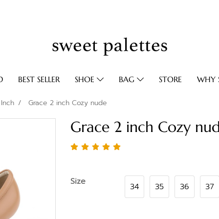
D
BEST SELLER
SHOE
BAG
STORE
WHY S
 Inch
Grace 2 inch Cozy nude
Grace 2 inch Cozy nu
Size
34
35
36
37