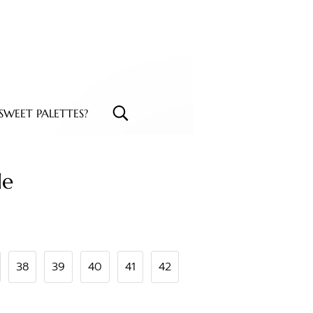
WEET PALETTES?
de
38
39
40
41
42