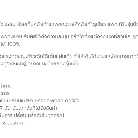
ัวแหลม ช่วยเก็บหน้าเท้าและพรางตาให้หน้าเท้าดูเรียว แพทเทิร์นรุ่นน
งฟอกพิเศษ สัมผัสได้ถึงความละมุน รู้สึกได้ตั้งแต่ครั้งแรกที่สวมใส่ จ
าได้ 100%
ลดแรงกดขณะก้าวเดินได้เต็มแผ่นเท้า ทำให้เดินได้นานและใส่สบายมากข
่ใจดีๆซักคู่ อยากแนะนำให้ลองรุ่นนี้ค่ะ
นทำการ
ทำการ
ก้ไข เปลี่ยนแปลง หรือยกเลิกออเดอร์ได้
วัน นับจากวันที่ได้รับสินค้า
ในการเปลี่ยน หรือคืนในทุกกรณี
ารรับประกัน