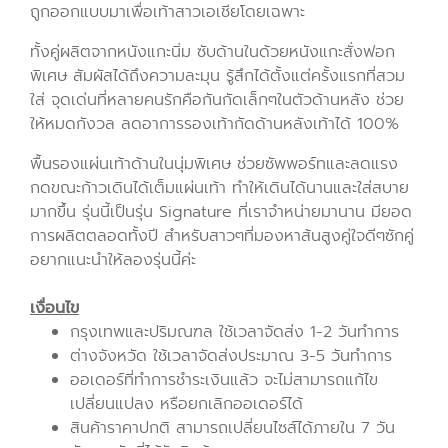
ถูกออกแบบมาเพื่อเท้าสาวเอเชียโดยเฉพาะ
ทั้งคู่ผลิตจากหนังแกะนิ่ม ซับด้านในด้วยหนังแกะสั่งฟอก
พิเศษ สัมผัสได้ถึงความละมุน รู้สึกได้ตั้งแต่ครั้งแรกที่สวม
ใส่ จุดเด่นที่หลายคนรักคือกันกัดเล็กๆในตัวด้านหลัง ช่วย
ให้หมดกังวล ลดอาการรองเท้ากัดด้านหลังเท้าได้ 100%
พื้นรองแผ่นเท้าด้านในนุ่มพิเศษ ช่วยซัพพอร์ทและลดแรง
กดขณะก้าวเดินได้เต็มแผ่นเท้า ทำให้เดินได้นานและใส่สบาย
มากขึ้น
รุ่นนี้เป็นรุ่น Signature ที่เราจำหน่ายมานาน มียอด
การผลิตตลอดทั้งปี สำหรับสาวๆที่มองหาส้นสูงคู่ใจดีๆซักคู่
อยากแนะนำให้ลองรุ่นนี้ค่ะ
เงื่อนไข
กรุงเทพและปริมณฑล ใช้เวลาจัดส่ง 1-2 วันทำการ
ต่างจังหวัด ใช้เวลาจัดส่งประมาณ 3-5 วันทำการ
ออเดอร์ที่ทำการชำระเงินแล้ว จะไม่สามารถแก้ไข
เปลี่ยนแปลง หรือยกเลิกออเดอร์ได้
สินค้าราคาปกติ สามารถเปลี่ยนไซส์ได้ภายใน 7 วัน