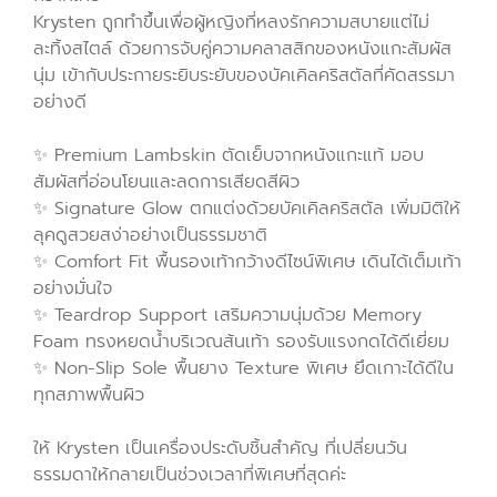
Krysten ถูกทำขึ้นเพื่อผู้หญิงที่หลงรักความสบายแต่ไม่
ละทิ้งสไตล์ ด้วยการจับคู่ความคลาสสิกของหนังแกะสัมผัส
นุ่ม เข้ากับประกายระยิบระยับของบัคเคิลคริสตัลที่คัดสรรมา
อย่างดี
✨ Premium Lambskin ตัดเย็บจากหนังแกะแท้ มอบ
สัมผัสที่อ่อนโยนและลดการเสียดสีผิว
✨ Signature Glow ตกแต่งด้วยบัคเคิลคริสตัล เพิ่มมิติให้
ลุคดูสวยสง่าอย่างเป็นธรรมชาติ
✨ Comfort Fit พื้นรองเท้ากว้างดีไซน์พิเศษ เดินได้เต็มเท้า
อย่างมั่นใจ
✨ Teardrop Support เสริมความนุ่มด้วย Memory
Foam ทรงหยดน้ำบริเวณส้นเท้า รองรับแรงกดได้ดีเยี่ยม
✨ Non-Slip Sole พื้นยาง Texture พิเศษ ยึดเกาะได้ดีใน
ทุกสภาพพื้นผิว
ให้ Krysten เป็นเครื่องประดับชิ้นสำคัญ ที่เปลี่ยนวัน
ธรรมดาให้กลายเป็นช่วงเวลาที่พิเศษที่สุดค่ะ