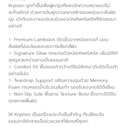
Krysten ถูกทำขึ้นเพื่อผู้หญิงที่หลงรักความสบายแต่ไม่
ละทิ้งสไตล์ ด้วยการจับคู่ความคลาสสิกของหนังแกะสัมผัส
นุ่ม เข้ากับประกายระยิบระยับของบัคเคิลคริสตัลที่คัดสรรมา
อย่างดี
✨ Premium Lambskin ตัดเย็บจากหนังแกะแท้ มอบ
สัมผัสที่อ่อนโยนและลดการเสียดสีผิว
✨ Signature Glow ตกแต่งด้วยบัคเคิลคริสตัล เพิ่มมิติให้
ลุคดูสวยสง่าอย่างเป็นธรรมชาติ
✨ Comfort Fit พื้นรองเท้ากว้างดีไซน์พิเศษ เดินได้เต็มเท้า
อย่างมั่นใจ
✨ Teardrop Support เสริมความนุ่มด้วย Memory
Foam ทรงหยดน้ำบริเวณส้นเท้า รองรับแรงกดได้ดีเยี่ยม
✨ Non-Slip Sole พื้นยาง Texture พิเศษ ยึดเกาะได้ดีใน
ทุกสภาพพื้นผิว
ให้ Krysten เป็นเครื่องประดับชิ้นสำคัญ ที่เปลี่ยนวัน
ธรรมดาให้กลายเป็นช่วงเวลาที่พิเศษที่สุดค่ะ