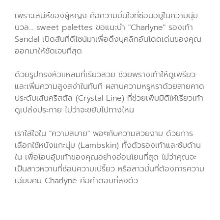
เพราะเสน่ห์ของผู้หญิง คือความมั่นใจที่ซ่อนอยู่ในความนุ่ม
นวล... sweet palettes ขอแนะนำ "Charlyne" รองเท้า
Sandal เปิดส้นที่ดีไซน์มาเพื่อดึงบุคลิกอันโดดเด่นของคุณ
ออกมาให้ชัดเจนที่สุด
ด้วยรูปทรงหัวแหลมที่เรียวสวย ช่วยพรางเท้าให้ดูเพรียว
และเพิ่มความสูงสง่าในทันที ผสานความหรูหราด้วยสายคาด
ประดับเส้นคริสตัล (Crystal Line) ที่ช่วยเพิ่มมิติให้เรียวเท้า
ดูเปล่งประกาย ไม่ว่าจะขยับไปทางไหน
เราใส่ใจใน "ความสบาย" พอๆกับความสวยงาม ด้วยการ
เลือกใช้หนังแกะนุ่ม (Lambskin) ทั้งตัวรองเท้าและซับด้าน
ใน เพื่อโอบอุ้มเท้าของคุณอย่างอ่อนโยนที่สุด ไม่ว่าคุณจะ
เป็นสาวหวานที่ซ่อนความเปรี้ยว หรือสาวมั่นที่ต้องการความ
เฉียบคม Charlyne คือคำตอบที่ลงตัว