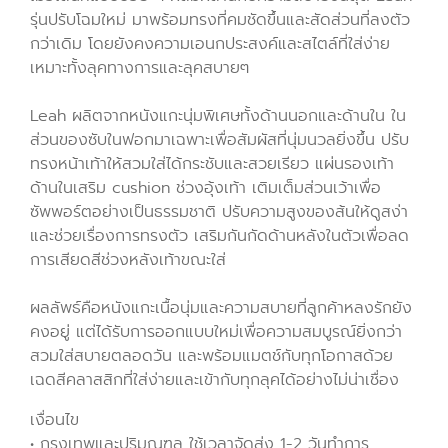
รุ่นปรับโฉมใหม่ มาพร้อมทรงที่คมชัดขึ้นและสัดส่วนที่ลงตัว
กว่าเดิม โดยยังคงความเอนกประสงค์และสไตล์ที่ใส่ง่าย
เหมาะทั้งลุคทางการและลุคสบายๆ
Leah ผลิตจากหนังแกะนุ่มพิเศษทั้งด้านนอกและด้านใน ใน
ส่วนของซับในฟอกมาเฉพาะเพื่อสัมผัสที่นุ่มนวลยิ่งขึ้น ปรับ
ทรงหน้าเท้าให้สวมใส่ได้กระชับและสวยเรียว แผ่นรองเท้า
ด้านในเสริม cushion ช่วงอุ้งเท้า เติมเต็มส่วนเว้าเพื่อ
ซัพพอร์ตอย่างเป็นธรรมชาติ ปรับความสูงของส้นให้ดูสง่า
และช่วยเรื่องการทรงตัว เสริมกันกัดด้านหลังในตัวเพื่อลด
การเสียดสีช่วงหลังเท้าขณะใส่
ผลลัพธ์คือหนังแกะเนื้อนุ่มและความสบายที่ลูกค้าหลงรักยัง
คงอยู่ แต่ได้รับการออกแบบใหม่เพื่อความสมบูรณ์ยิ่งกว่า
สวมใส่สบายตลอดวัน และพร้อมแมตช์กับทุกโอกาสด้วย
เฉดสีคลาสสิกที่ใส่ง่ายและเข้ากับทุกลุคได้อย่างไม่น่าเชื่อง
เงื่อนไข
• กรุงเทพและปริมณฑล ใช้เวลาจัดส่ง 1-2 วันทำการ