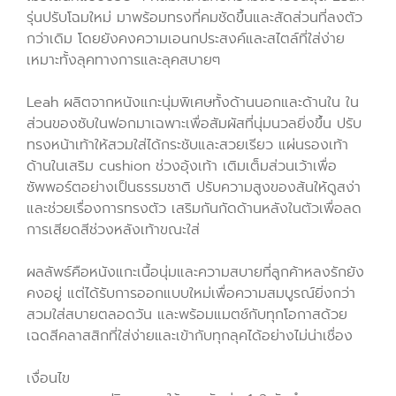
รุ่นปรับโฉมใหม่ มาพร้อมทรงที่คมชัดขึ้นและสัดส่วนที่ลงตัว
กว่าเดิม โดยยังคงความเอนกประสงค์และสไตล์ที่ใส่ง่าย
เหมาะทั้งลุคทางการและลุคสบายๆ
Leah ผลิตจากหนังแกะนุ่มพิเศษทั้งด้านนอกและด้านใน ใน
ส่วนของซับในฟอกมาเฉพาะเพื่อสัมผัสที่นุ่มนวลยิ่งขึ้น ปรับ
ทรงหน้าเท้าให้สวมใส่ได้กระชับและสวยเรียว แผ่นรองเท้า
ด้านในเสริม cushion ช่วงอุ้งเท้า เติมเต็มส่วนเว้าเพื่อ
ซัพพอร์ตอย่างเป็นธรรมชาติ ปรับความสูงของส้นให้ดูสง่า
และช่วยเรื่องการทรงตัว เสริมกันกัดด้านหลังในตัวเพื่อลด
การเสียดสีช่วงหลังเท้าขณะใส่
ผลลัพธ์คือหนังแกะเนื้อนุ่มและความสบายที่ลูกค้าหลงรักยัง
คงอยู่ แต่ได้รับการออกแบบใหม่เพื่อความสมบูรณ์ยิ่งกว่า
สวมใส่สบายตลอดวัน และพร้อมแมตช์กับทุกโอกาสด้วย
เฉดสีคลาสสิกที่ใส่ง่ายและเข้ากับทุกลุคได้อย่างไม่น่าเชื่อง
เงื่อนไข