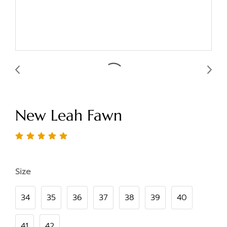
New Leah Fawn
Size
34
35
36
37
38
39
40
41
42