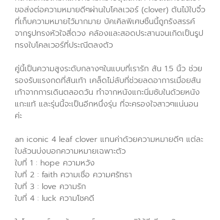
ขอส่งต่อความหมายดีๆผ่านใบโคลเวอร์ (clover) ต้นไม้ใบจิ๋ว
ที่เก็บความหมายไว้มากมาย บัคเคิลพิเศษชิ้นนี้ถูกรังสรรค์
จากรูปทรงหัวใจสี่ดวง คล้องและสอดประสานจนเกิดเป็นรูป
ทรงใบโคลเวอร์ที่ประณีตลงตัว
คู่นี้เป็นความสูงระดับกลางๆในแบบที่เรารัก ส้น 1.5 นิ้ว ช่วย
รองรับแรงกดที่ส้นเท้า เคล็ดไม่ลับที่ช่วยลดอาการเมื่อยส้น
เท้าจากการเดินตลอดวัน ทำจากหนังแกะนิ่มซับในด้วยหนัง
แกะแท้ และรุ่นนี้จะเป็นอีกหนึ่งรุ่น ที่จะครองใจสาวๆแน่นอน
ค่ะ
an iconic 4 leaf clover แทนค่าด้วยความหมายดีๆ แต่ละ
ใบล้วนบ่งบอกความหมายเฉพาะตัว
ใบที่ 1 : hope ความหวัง
ใบที่ 2 : faith ความเชื่อ ความศรัทธา
ใบที่ 3 : love ความรัก
ใบที่ 4 : luck ความโชคดี