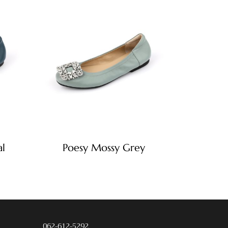
l
Poesy Mossy Grey
062-612-5292