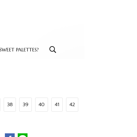
WEET PALETTES?
38
39
40
41
42