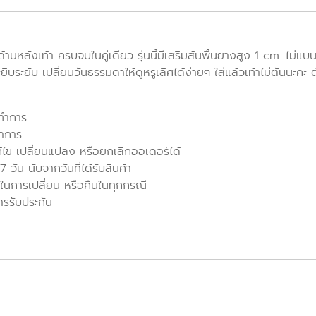
ัดด้านหลังเท้า ครบจบในคู่เดียว รุ่นนี้มีเสริมส้นพื้นยางสูง 1 cm. ไม่แบ
ยิบระยับ เปลี่ยนวันธรรมดาให้ดูหรูเลิศได้ง่ายๆ ใส่แล้วเท้าไม่ตันนะ
นทำการ
ทำการ
ก้ไข เปลี่ยนแปลง หรือยกเลิกออเดอร์ได้
วัน นับจากวันที่ได้รับสินค้า
ในการเปลี่ยน หรือคืนในทุกกรณี
ารรับประกัน