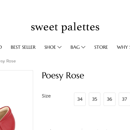
D
BEST SELLER
SHOE
BAG
STORE
WHY S
esy Rose
Poesy Rose
Size
34
35
36
37