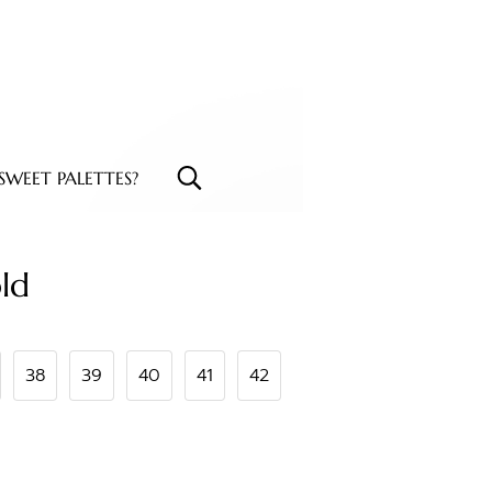
WEET PALETTES?
ld
38
39
40
41
42