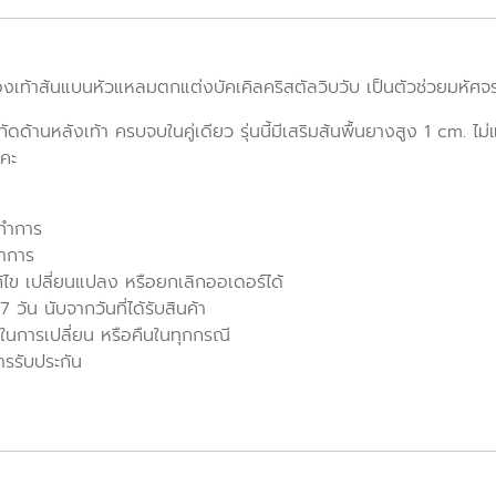
องเท้าส้นแบนหัวแหลมตกแต่งบัคเคิลคริสตัลวิบวับ เป็นตัวช่วยมหัศจรร
ันกัดด้านหลังเท้า ครบจบในคู่เดียว รุ่นนี้มีเสริมส้นพื้นยางสูง 1 cm. ไ
ะคะ
นทำการ
ทำการ
ก้ไข เปลี่ยนแปลง หรือยกเลิกออเดอร์ได้
วัน นับจากวันที่ได้รับสินค้า
ในการเปลี่ยน หรือคืนในทุกกรณี
ารรับประกัน