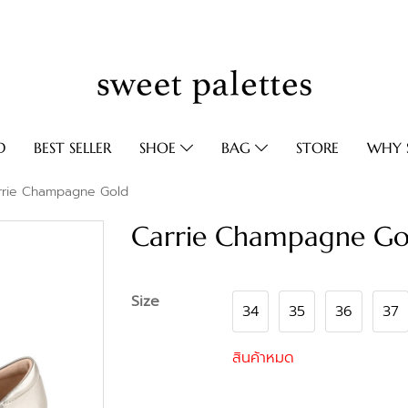
D
BEST SELLER
SHOE
BAG
STORE
WHY S
rrie Champagne Gold
Carrie Champagne Go
Size
34
35
36
37
สินค้าหมด