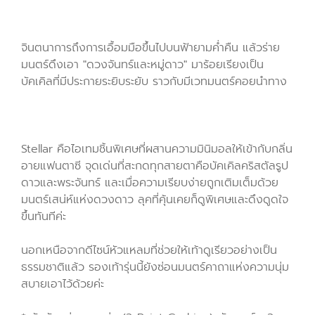
จินตนาการถึงการเอื้อมมือขึ้นไปบนฟ้ายามค่ำคืน แล้วร่าย
มนตร์ดึงเอา "ดวงจันทร์และหมู่ดาว" มาร้อยเรียงเป็น
บัคเคิลที่มีประกายระยิบระยับ ราวกับมีเวทมนตร์คอยนำทาง
Stellar คือไอเทมชิ้นพิเศษที่ผสานความมินิมอลให้เข้ากับกลิ่น
อายแฟนตาซี จุดเด่นที่สะกดทุกสายตาคือบัคเคิลคริสตัลรูป
ดาวและพระจันทร์ และเมื่อความเรียบง่ายถูกเติมเต็มด้วย
มนตร์เสน่ห์แห่งดวงดาว ลุคที่คุ้นเคยก็ดูพิเศษและดึงดูดใจ
ขึ้นทันทีค่ะ
นอกเหนือจากดีไซน์หัวแหลมที่ช่วยให้เท้าดูเรียวอย่างเป็น
ธรรมชาติแล้ว รองเท้ารุ่นนี้ยังซ่อนมนตร์คาถาแห่งความนุ่ม
สบายเอาไว้ด้วยค่ะ