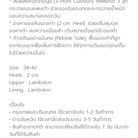
* สัมผัสแห่งความนุ่ม (3-Point Cushion): ซัพพอร์ต 3 จุด
กระจายรอบแผ่นเท้า ช่วยรองรับแรงกดและกระจายน้ำหนัก
มอบความสบายตลอดวัน
* องศาของส้นรองเท้า (2 cm. Heel). ช่วยปรับสมดุล
องศาเท้า ลดความเมื่อยล้า เดินสบายตั้งแต่เช้าจรดค่ำ
* ก้าวเดินอย่างมั่นคง (Pebble Sole): พื้นรองเท้าที่ถูก
ออกแบบมาเพื่อเพิ่มการยึดเกาะ ให้ทุกการเดินของคุณเต็ม
ไปด้วยความมั่นใจ
Size : 34-42
Heels : 2 cm.
Upper : Lambskin
Lining : Lambskin
เงื่อนไข
• กรุงเทพและปริมณฑล ใช้เวลาจัดส่ง 1-2 วันทำการ
• ต่างจังหวัด ใช้เวลาจัดส่งประมาณ 3-5 วันทำการ
• สินค้าราคาปกติ สามารถเปลี่ยนไซส์ได้ภายใน 7 วัน นับจาก
วันที่ได้รับสินค้า