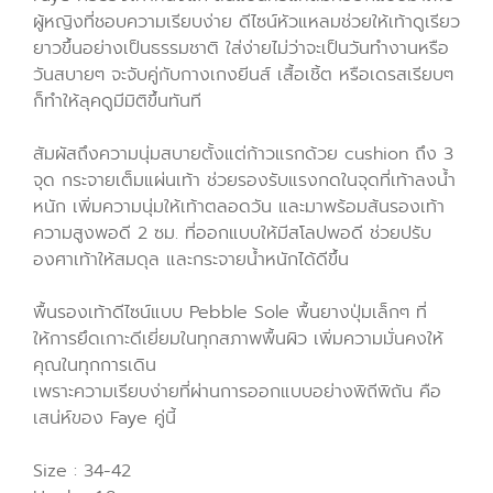
ผู้หญิงที่ชอบความเรียบง่าย ดีไซน์หัวแหลมช่วยให้เท้าดูเรียว
ยาวขึ้นอย่างเป็นธรรมชาติ ใส่ง่ายไม่ว่าจะเป็นวันทำงานหรือ
วันสบายๆ จะจับคู่กับกางเกงยีนส์ เสื้อเชิ้ต หรือเดรสเรียบๆ
ก็ทำให้ลุคดูมีมิติขึ้นทันที
สัมผัสถึงความนุ่มสบายตั้งแต่ก้าวแรกด้วย cushion ถึง 3
จุด กระจายเต็มแผ่นเท้า ช่วยรองรับแรงกดในจุดที่เท้าลงน้ำ
หนัก เพิ่มความนุ่มให้เท้าตลอดวัน และมาพร้อมส้นรองเท้า
ความสูงพอดี 2 ซม. ที่ออกแบบให้มีสโลปพอดี ช่วยปรับ
องศาเท้าให้สมดุล และกระจายน้ำหนักได้ดีขึ้น
พื้นรองเท้าดีไซน์แบบ Pebble Sole พื้นยางปุ่มเล็กๆ ที่
ให้การยึดเกาะดีเยี่ยมในทุกสภาพพื้นผิว เพิ่มความมั่นคงให้
คุณในทุกการเดิน
เพราะความเรียบง่ายที่ผ่านการออกแบบอย่างพิถีพิถัน คือ
เสน่ห์ของ Faye คู่นี้
Size : 34-42