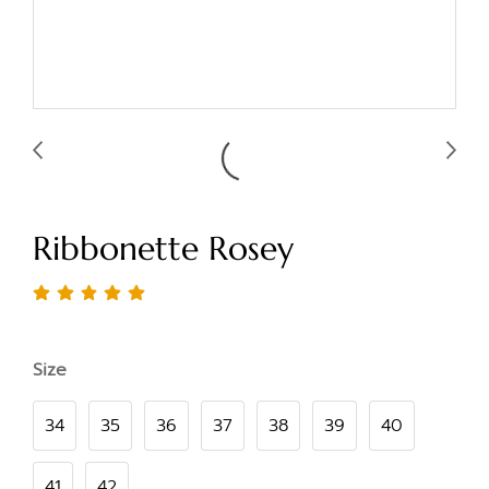
Ribbonette Rosey
Size
34
35
36
37
38
39
40
41
42