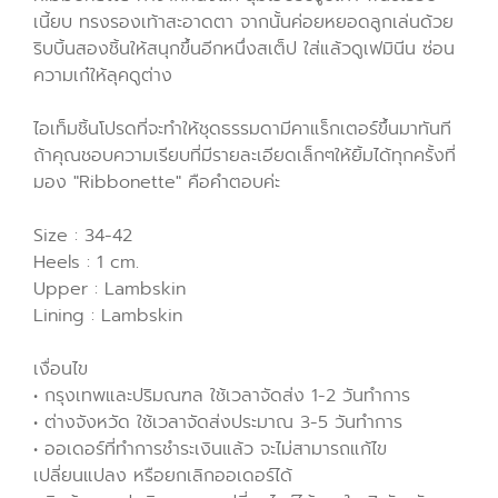
เนี้ยบ ทรงรองเท้าสะอาดตา จากนั้นค่อยหยอดลูกเล่นด้วย
ริบบิ้นสองชิ้นให้สนุกขึ้นอีกหนึ่งสเต็ป ใส่แล้วดูเฟมินีน ซ่อน
ความเก๋ให้ลุคดูต่าง
ไอเท็มชิ้นโปรดที่จะทำให้ชุดธรรมดามีคาแร็กเตอร์ขึ้นมาทันที
ถ้าคุณชอบความเรียบที่มีรายละเอียดเล็กๆให้ยิ้มได้ทุกครั้งที่
มอง "Ribbonette" คือคำตอบค่ะ
Size : 34-42
Heels : 1 cm.
Upper : Lambskin
Lining : Lambskin
เงื่อนไข
• กรุงเทพและปริมณฑล ใช้เวลาจัดส่ง 1-2 วันทำการ
• ต่างจังหวัด ใช้เวลาจัดส่งประมาณ 3-5 วันทำการ
• ออเดอร์ที่ทำการชำระเงินแล้ว จะไม่สามารถแก้ไข
เปลี่ยนแปลง หรือยกเลิกออเดอร์ได้