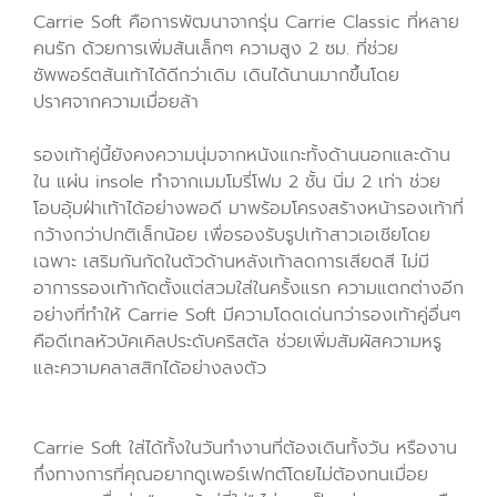
Carrie Soft คือการพัฒนาจากรุ่น Carrie Classic ที่หลาย
คนรัก ด้วยการเพิ่มส้นเล็กๆ ความสูง 2 ซม. ที่ช่วย
ซัพพอร์ตส้นเท้าได้ดีกว่าเดิม เดินได้นานมากขึ้นโดย
ปราศจากความเมื่อยล้า
รองเท้าคู่นี้ยังคงความนุ่มจากหนังแกะทั้งด้านนอกและด้าน
ใน แผ่น insole ทำจากเมมโมรี่โฟม 2 ชั้น นิ่ม 2 เท่า ช่วย
โอบอุ้มฝ่าเท้าได้อย่างพอดี มาพร้อมโครงสร้างหน้ารองเท้าที่
กว้างกว่าปกติเล็กน้อย เพื่อรองรับรูปเท้าสาวเอเชียโดย
เฉพาะ เสริมกันกัดในตัวด้านหลังเท้าลดการเสียดสี ไม่มี
อาการรองเท้ากัดตั้งแต่สวมใส่ในครั้งแรก ความแตกต่างอีก
อย่างที่ทำให้ Carrie Soft มีความโดดเด่นกว่ารองเท้าคู่อื่นๆ
คือดีเทลหัวบัคเคิลประดับคริสตัล ช่วยเพิ่มสัมผัสความหรู
และความคลาสสิกได้อย่างลงตัว
Carrie Soft ใส่ได้ทั้งในวันทำงานที่ต้องเดินทั้งวัน หรืองาน
กึ่งทางการที่คุณอยากดูเพอร์เฟกต์โดยไม่ต้องทนเมื่อย