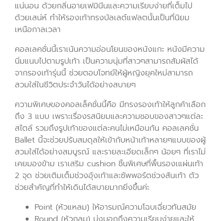
แน่นอน ด้วยกลิ่นอายเฟมินีนและความเรียบง่ายที่เต็มไป
ด้วยเสน่ห์ ทำให้รองเท้าทรงบัลเลต์แฟลตนั้นเป็นที่นิยม
เหนือกาลเวลา
คอลเลคชั่นนี้เราเน้นความอ่อนโยนของหนังแกะ หนังมีความ
นิ่มแนบไปตามรูปเท้า เป็นความนุ่มที่สาวๆสามารถสัมผัสได้
จากรองเท้ารุ่นนี้ ช่วยตอบโจทย์ให้ผู้หญิงยุคใหม่สามารถ
สวมใส่ในชีวิตประจำวันได้อย่างสบายๆ
ความพิเศษของคอลเล็คชั่นนี้คือ มีทรงรองเท้าให้ลูกค้าเลือก
ถึง 3 แบบ เพราะเรื่องรสนิยมและความชอบของสาวๆแต่ละ
สไตล์ รวมถึงรูปเท้าของแต่ละคนไม่เหมือนกัน คอลเลคชั่น
Ballet นี้จะช่วยปรับสมดุลให้เข้ากับหน้าเท้าหลายๆแบบของผู้
สวมใส่ได้อย่างสมบูรณ์ และรายละเอียดเล็กๆ น้อยๆ ที่เราไม่
เคยมองข้าม เราเสริม cushion ชิ้นพิเศษที่พื้นรองเแผ่นเท้า
2 จุด ช่วยเติมเต็มช่วงอุ้งเท้าและซัพพอร์ตช่วงส้นเท้า ตัว
ช่วยสำคัญที่ทำให้เดินได้สบายมากยิ่งขึ้นค่ะ
Point (หัวแหลม) ให้อารมณ์ความโฉบเฉี่ยวทันสมัย
Round (หัวกลม) บ่งบอกถึงความเรียบง่ายและให้