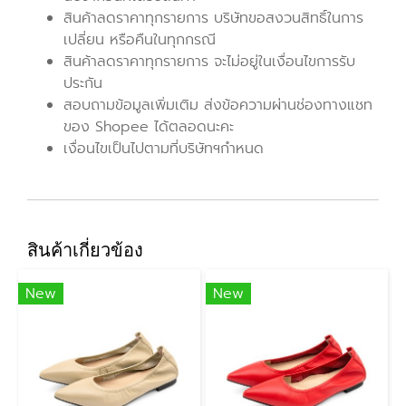
สินค้าลดราคาทุกรายการ บริษัทขอสงวนสิทธิ์ในการ
เปลี่ยน หรือคืนในทุกกรณี
สินค้าลดราคาทุกรายการ จะไม่อยู่ในเงื่อนไขการรับ
ประกัน
สอบถามข้อมูลเพิ่มเติม ส่งข้อความผ่านช่องทางแชท
ของ Shopee ได้ตลอดนะคะ
เงื่อนไขเป็นไปตามที่บริษัทฯกำหนด
สินค้าเกี่ยวข้อง
New
New