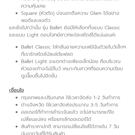
ความคุ้นเคย
Square (หัวตัด) บ่งบอกถึงความ Glam ได้อย่าง
พอดีและลงตัว
และยิ่งไปกว่านั้น รุ่น Ballet ยังมีให้เลือกทั้งแบบ Classic
และแบบ Light ตอบโจทย์สาวๆแต่ละสไตล์ได้แน่นอนค่ะ
Ballet Classic ใส่กลิ่นอายความเฟมินีนด้วยโบว์เล็กๆ
ที่เรารักสไตล์บัลเล่ต์แฟลต
Ballet Light จะแตกต่างเพียงเล็กน้อย คือบริเวณ
หัวรองเท้าจะไม่มีโบว์ เหมาะกับสาวๆที่ชอบความเรียบ
ดูเนี๊ยบขึ้นไปอีกขั้น
เงื่อนไข
กรุงเทพและปริมณฑล ใช้เวลาจัดส่ง 1-2 วันทำการ
ต่างจังหวัด ใช้เวลาจัดส่งประมาณ 3-5 วันทำการ
ออเดอร์ที่ทำการชำระเงินแล้ว จะไม่สามารถแก้ไข
เปลี่ยนแปลง หรือยกเลิกออเดอร์ได้
สินค้าราคาปกติ สามารถเปลี่ยนไซส์ได้ภายใน 7 วัน
นับจากวันที่ได้รับสินค้า