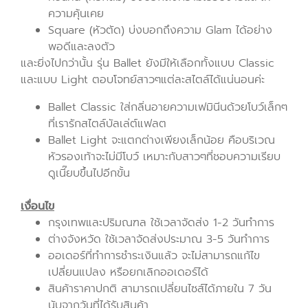
ความคุ้นเคย
Square (หัวตัด) บ่งบอกถึงความ Glam ได้อย่าง
พอดีและลงตัว
และยิ่งไปกว่านั้น รุ่น Ballet ยังมีให้เลือกทั้งแบบ Classic
และแบบ Light ตอบโจทย์สาวๆแต่ละสไตล์ได้แน่นอนค่ะ
Ballet Classic ใส่กลิ่นอายความเฟมินีนด้วยโบว์เล็กๆ
ที่เรารักสไตล์บัลเล่ต์แฟลต
Ballet Light จะแตกต่างเพียงเล็กน้อย คือบริเวณ
หัวรองเท้าจะไม่มีโบว์ เหมาะกับสาวๆที่ชอบความเรียบ
ดูเนี๊ยบขึ้นไปอีกขั้น
เงื่อนไข
กรุงเทพและปริมณฑล ใช้เวลาจัดส่ง 1-2 วันทำการ
ต่างจังหวัด ใช้เวลาจัดส่งประมาณ 3-5 วันทำการ
ออเดอร์ที่ทำการชำระเงินแล้ว จะไม่สามารถแก้ไข
เปลี่ยนแปลง หรือยกเลิกออเดอร์ได้
สินค้าราคาปกติ สามารถเปลี่ยนไซส์ได้ภายใน 7 วัน
นับจากวันที่ได้รับสินค้า