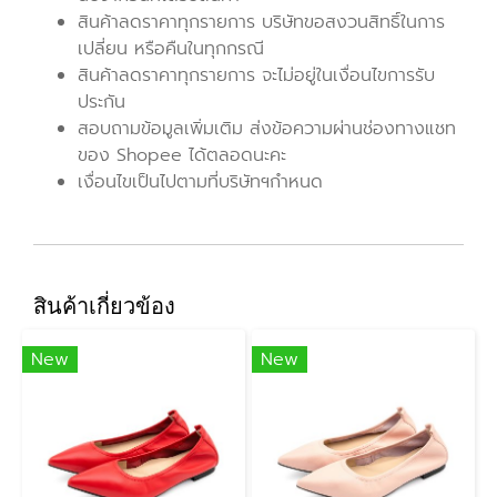
สินค้าลดราคาทุกรายการ บริษัทขอสงวนสิทธิ์ในการ
เปลี่ยน หรือคืนในทุกกรณี
สินค้าลดราคาทุกรายการ จะไม่อยู่ในเงื่อนไขการรับ
ประกัน
สอบถามข้อมูลเพิ่มเติม ส่งข้อความผ่านช่องทางแชท
ของ Shopee ได้ตลอดนะคะ
เงื่อนไขเป็นไปตามที่บริษัทฯกำหนด
สินค้าเกี่ยวข้อง
New
New