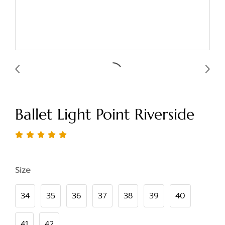
Ballet Light Point Riverside
Size
34
35
36
37
38
39
40
41
42