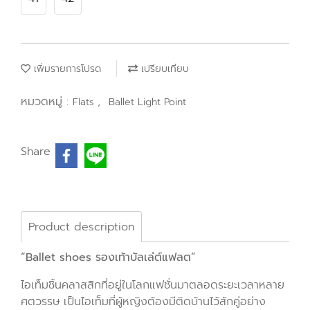
เพิ่มรายการโปรด
เปรียบเทียบ
หมวดหมู่ :
,
Flats
Ballet Light Point
Share
Product description
“Ballet shoes รองเท้าบัลเล่ต์แฟลต”
ไอเท็มชิ้นคลาสสิกที่อยู่ในโลกแฟชั่นมาตลอดระยะเวลาหลาย
ศตวรรษ เป็นไอเท็มที่ผู้หญิงต้องมีติดบ้านไว้สักคู่อย่าง