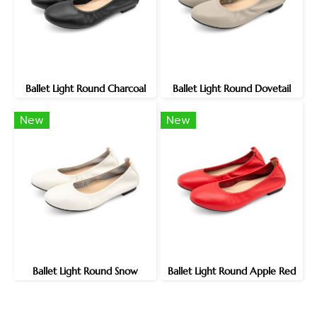
Ballet Light Round Charcoal
Ballet Light Round Dovetail
New
New
Ballet Light Round Snow
Ballet Light Round Apple Red