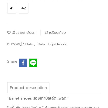
41
42
เพิ่มรายการโปรด
เปรียบเทียบ
หมวดหมู่ :
,
Flats
Ballet Light Round
Share
Product description
“Ballet shoes รองเท้าบัลเล่ต์แฟลต”