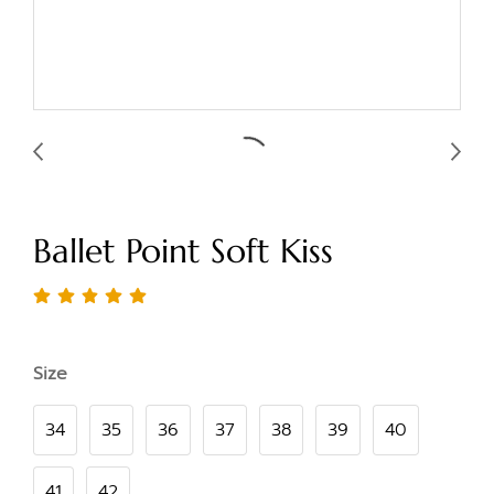
Ballet Point Soft Kiss
Size
34
35
36
37
38
39
40
41
42