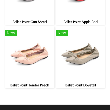
Ballet Point Gun Metal
Ballet Point Apple Red
New
New
Ballet Point Tender Peach
Ballet Point Dovetail