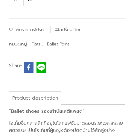
เพิ่มรายการโปรด
เปรียบเทียบ
หมวดหมู่ :
,
Flats
Ballet Point
Share
Product description
“Ballet shoes รองเท้าบัลเล่ต์แฟลต”
ไอเท็มชิ้นคลาสสิกที่อยู่ในโลกแฟชั่นมาตลอดระยะเวลาหลาย
ศตวรรษ เป็นไอเท็มที่ผู้หญิงต้องมีติดบ้านไว้สักคู่อย่าง