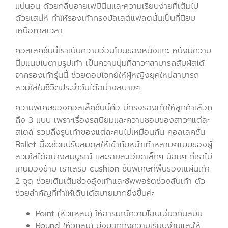
แน่นอน ด้วยกลิ่นอายเฟมินีนและความเรียบง่ายที่เต็มไป
ด้วยเสน่ห์ ทำให้รองเท้าทรงบัลเลต์แฟลตนั้นเป็นที่นิยม
เหนือกาลเวลา
คอลเลคชั่นนี้เราเน้นความอ่อนโยนของหนังแกะ หนังมีความ
นิ่มแนบไปตามรูปเท้า เป็นความนุ่มที่สาวๆสามารถสัมผัสได้
จากรองเท้ารุ่นนี้ ช่วยตอบโจทย์ให้ผู้หญิงยุคใหม่สามารถ
สวมใส่ในชีวิตประจำวันได้อย่างสบายๆ
ความพิเศษของคอลเล็คชั่นนี้คือ มีทรงรองเท้าให้ลูกค้าเลือก
ถึง 3 แบบ เพราะเรื่องรสนิยมและความชอบของสาวๆแต่ละ
สไตล์ รวมถึงรูปเท้าของแต่ละคนไม่เหมือนกัน คอลเลคชั่น
Ballet นี้จะช่วยปรับสมดุลให้เข้ากับหน้าเท้าหลายๆแบบของผู้
สวมใส่ได้อย่างสมบูรณ์ และรายละเอียดเล็กๆ น้อยๆ ที่เราไม่
เคยมองข้าม เราเสริม cushion ชิ้นพิเศษที่พื้นรองเแผ่นเท้า
2 จุด ช่วยเติมเต็มช่วงอุ้งเท้าและซัพพอร์ตช่วงส้นเท้า ตัว
ช่วยสำคัญที่ทำให้เดินได้สบายมากยิ่งขึ้นค่ะ
Point (หัวแหลม) ให้อารมณ์ความโฉบเฉี่ยวทันสมัย
Round (หัวกลม) บ่งบอกถึงความเรียบง่ายและให้