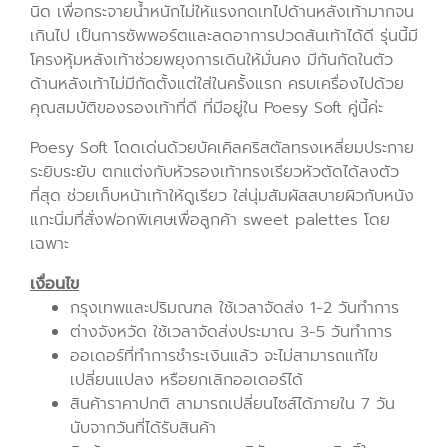
นิด เพื่อกระจายน้ำหนักไม่ให้แรงกดเทไปด้านหลังเท้ามากจน
เกินไป เป็นการซัพพอร์ตและลดอาการปวดส้นเท้าได้ดี รุ่นนี้มี
โครงหุ้มหลังเท้าช่วยพยุงการเดินให้มั่นคง มีกันกัดในตัว
ด้านหลังเท้าไม่มีกัดตั้งแต่ใส่ในครั้งแรก ครบเครื่องไปด้วย
คุณสมบัติของรองเท้าที่ดี ที่มีอยู่ใน Poesy Soft คู่นี้ค่ะ
Poesy Soft โดดเด่นด้วยบัคเคิลคริสตัลทรงเหลี่ยมประกาย
ระยิบระยับ ตกแต่งกับหัวรองเท้าทรงเรียวหัวตัดได้ลงตัว
ที่สุด ช่วยเก็บหน้าเท้าให้ดูเรียว ใส่นุ่มสัมผัสสบายผิวกับหนัง
แกะนิ่มที่สั่งฟอกพิเศษเพื่อลูกค้า sweet palettes โดย
เฉพาะ
เงื่อนไข
กรุงเทพและปริมณฑล ใช้เวลาจัดส่ง 1-2 วันทำการ
ต่างจังหวัด ใช้เวลาจัดส่งประมาณ 3-5 วันทำการ
ออเดอร์ที่ทำการชำระเงินแล้ว จะไม่สามารถแก้ไข
เปลี่ยนแปลง หรือยกเลิกออเดอร์ได้
สินค้าราคาปกติ สามารถเปลี่ยนไซส์ได้ภายใน 7 วัน
นับจากวันที่ได้รับสินค้า