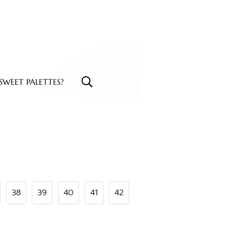
WEET PALETTES?
38
39
40
41
42