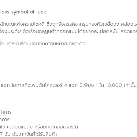
eless symbol of luck
ญลักษณ์แห่งความโชคดี ซึ่งถูกรังสรรค์จากรูปทรงหัวใจสี่ดวง คล้อง
่องประดับ ตัวเรือนฉลุนูนต่ำที่ออกแบบได้อย่างละเมียดละไม สอดแทร
ดีๆ แต่ละใบล้วนบ่งบอกความหมายเฉพาะตัว
แฉก โอกาสที่จะพบต้นโคลเวอร์ 4 แฉก มีเพียง 1 ใน 10,000 เท่านั้น จึ
นทำการ
ทำการ
ก้ไข เปลี่ยนแปลง หรือยกเลิกออเดอร์ได้
วัน นับจากวันที่ได้รับสินค้า