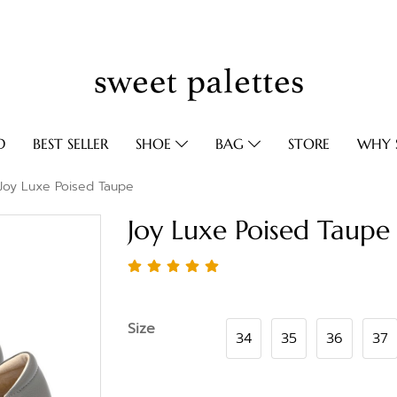
D
BEST SELLER
SHOE
BAG
STORE
WHY S
Joy Luxe Poised Taupe
Joy Luxe Poised Taupe
Size
34
35
36
37