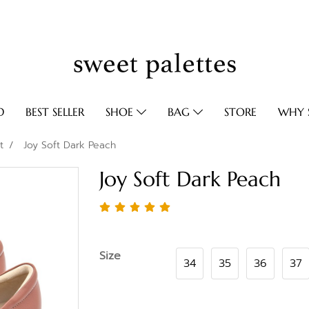
D
BEST SELLER
SHOE
BAG
STORE
WHY S
t
Joy Soft Dark Peach
Joy Soft Dark Peach
Size
34
35
36
37