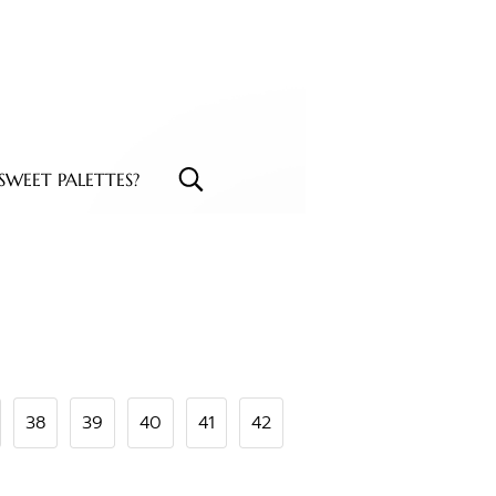
WEET PALETTES?
38
39
40
41
42