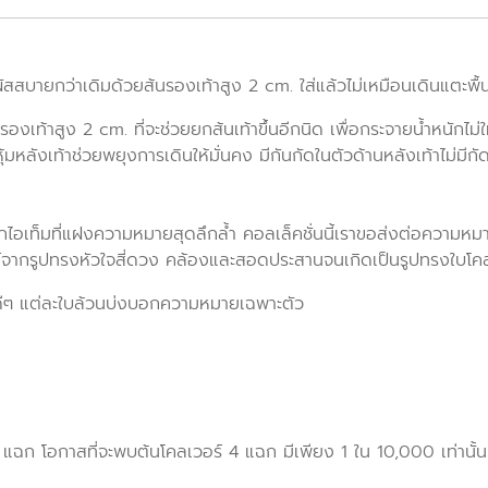
ผัสสบายกว่าเดิมด้วยส้นรองเท้าสูง 2 cm. ใส่แล้วไม่เหมือนเดินแตะพื้น
ยส้นรองเท้าสูง 2 cm. ที่จะช่วยยกส้นเท้าขึ้นอีกนิด เพื่อกระจายน้ำหนั
้มหลังเท้าช่วยพยุงการเดินให้มั่นคง มีกันกัดในตัวด้านหลังเท้าไม่มีก
เท็มที่แฝงความหมายสุดลึกล้ำ คอลเล็คชั่นนี้เราขอส่งต่อความหมายดีๆ
รค์จากรูปทรงหัวใจสี่ดวง คล้องและสอดประสานจนเกิดเป็นรูปทรงใบโคล
ดีๆ แต่ละใบล้วนบ่งบอกความหมายเฉพาะตัว
แฉก โอกาสที่จะพบต้นโคลเวอร์ 4 แฉก มีเพียง 1 ใน 10,000 เท่านั้น จึ