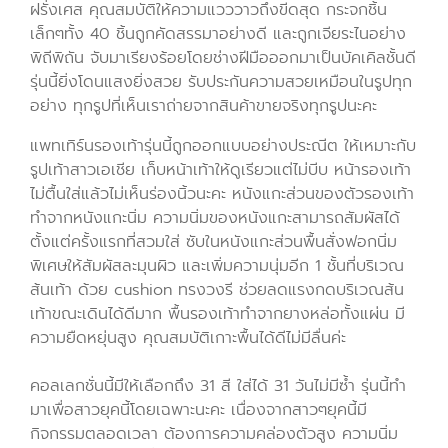
ฝรั่งเศส คุณสมบัติให้ความแวววาวถึงขีดสุด กระจกชิ้น
เล็กๆทั้ง 40 ชิ้นถูกคัดสรรมาอย่างดี และถูกเจียระไนอย่าง
พิถีพิถัน จับมาเรียงร้อยโดยช่างฝีมือออกมาเป็นบัคเคิลชั้นดี
รุ่นนี้ยิ่งโดนแสงยิ่งสวย รับประกันความสวยเหมือนในรูปทุก
อย่าง ทุกรูปที่เห็นเราถ่ายจากสินค้าขายจริงทุกรูปนะคะ
แพทเทิร์นรองเท้ารุ่นนี้ถูกออกแบบอย่างประณีต ให้เหมาะกับ
รูปเท้าสาวเอเชีย เก็บหน้าเท้าให้ดูเรียวแต่ไม่บีบ หน้ารองเท้า
ไม่ตื้นใส่แล้วไม่เห็นร่องนิ้วนะคะ หนังแกะส่วนของตัวรองเท้า
ทำจากหนังแกะนิ่ม ความนิ่มของหนังแกะสามารถสัมผัสได้
ตั้งแต่ครั้งแรกที่สวมใส่ ซับในหนังแกะส่วนพื้นสั่งฟอกนิ่ม
พิเศษให้สัมผัสละมุนผิว และเพิ่มความนุ่มอีก 1 ชั้นที่บริเวณ
ส้นเท้า ด้วย cushion ทรงวงรี ช่วยลดแรงกดบริเวณส้น
เท้าขณะเดินได้ดีมาก พื้นรองเท้าทำจากยางหล่อทั้งแผ่น มี
ความยืดหยุ่นสูง คุณสมบัติเกาะพื้นได้ดีไม่มีลื่นค่ะ
คอลเลกชั่นนี้มีให้เลือกถึง 31 สี ใส่ได้ 31 วันไม่มีซ้ำ รุ่นนี้ทำ
มาเพื่อสาวยุคนี้โดยเฉพาะนะคะ เนื่องจากสาวๆยุคนี้มี
กิจกรรมตลอดเวลา ต้องการความคล่องตัวสูง ความนิ่ม