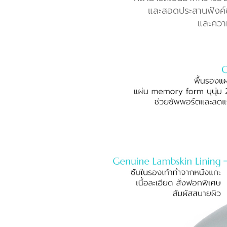
และสอดประสานฟังค์ชั
และความ