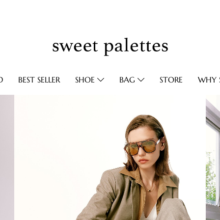
D
BEST SELLER
SHOE
BAG
STORE
WHY S