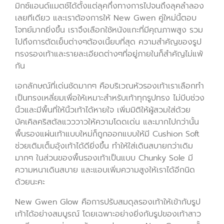
มิกซ์แอนด์แมตช์ได้ตั้งแต่ลุคกึ่งทางการไปจนถึงลุคลำลอง
เลยทีเดียว และเราต้องการให้ New Gwen คู่ใหม่นี้ตอบ
โจทย์มากยิ่งขึ้น เราจึงเลือกใช้หนังแกะที่มีคุณภาพสูง รวม
ไปถึงการตัดเย็บต่างๆต้องเนี้ยบที่สุด ความสำคัญของรูป
ทรงรองเท้าและรายละเอียดต่างๆที่อยู่ภายในก็สำคัญไม่แพ้
กัน
เอกลักษณ์ที่เด่นชัดมากๆ คือบริเวณหัวรองเท้าเราเลือกทำ
เป็นทรงเหลี่ยมเพื่อให้เหมาะสำหรับเท้าทุกรูปทรง ไม่บีบช่วง
นิ้วและมีพื้นที่ให้นิ้วเท้าได้หายใจ เพิ่มมิติให้ผู้สวมใส่ด้วย
บัคเคิลคริสตัลแวววาวให้ความโดดเด่น และมากไปกว่านั้น
พื้นรองแผ่นเท้าแบบใหม่ก็ถูกออกแบบให้มี Cushion Soft
ช่วยเติมเต็มอุ้งเท้าได้ดียิ่งขึ้น ทำให้ใส่เดินสบายกว่าเดิม
มากๆ ในส่วนของพื้นรองเท้าเป็นแบบ Chunky Sole มี
ความหนาเดินสบาย และแอบเพิ่มความสูงให้เราได้อีกนิด
ด้วยนะคะ
New Gwen Glow คือการปรับสมดุลรองเท้าให้เข้ากับรูป
เท้าได้อย่างสมบูรณ์ โดยเฉพาะอย่างยิ่งกับรูปของเท้าสาว