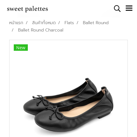
หน้าแรก
สินค้าทั้งหมด
Flats
Ballet Round
Ballet Round Charcoal
New