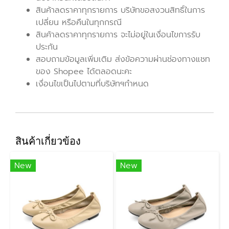
สินค้าลดราคาทุกรายการ บริษัทขอสงวนสิทธิ์ในการ
เปลี่ยน หรือคืนในทุกกรณี
สินค้าลดราคาทุกรายการ จะไม่อยู่ในเงื่อนไขการรับ
ประกัน
สอบถามข้อมูลเพิ่มเติม ส่งข้อความผ่านช่องทางแชท
ของ Shopee ได้ตลอดนะคะ
เงื่อนไขเป็นไปตามที่บริษัทฯกำหนด
สินค้าเกี่ยวข้อง
New
New