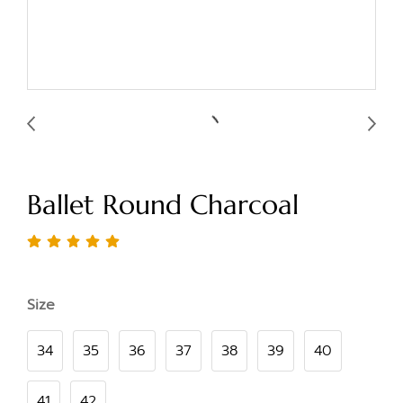
Ballet Round Charcoal
Size
34
35
36
37
38
39
40
41
42