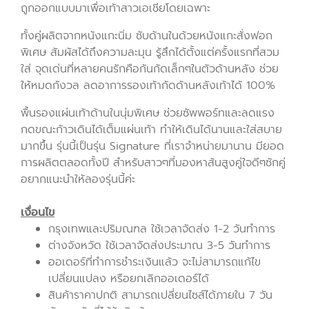
ถูกออกแบบมาเพื่อเท้าสาวเอเชียโดยเฉพาะ
ทั้งคู่ผลิตจากหนังแกะนิ่ม ซับด้านในด้วยหนังแกะสั่งฟอก
พิเศษ สัมผัสได้ถึงความละมุน รู้สึกได้ตั้งแต่ครั้งแรกที่สวม
ใส่ จุดเด่นที่หลายคนรักคือกันกัดเล็กๆในตัวด้านหลัง ช่วย
ให้หมดกังวล ลดอาการรองเท้ากัดด้านหลังเท้าได้ 100%
พื้นรองแผ่นเท้าด้านในนุ่มพิเศษ ช่วยซัพพอร์ทและลดแรง
กดขณะก้าวเดินได้เต็มแผ่นเท้า ทำให้เดินได้นานและใส่สบาย
มากขึ้น
รุ่นนี้เป็นรุ่น Signature ที่เราจำหน่ายมานาน มียอด
การผลิตตลอดทั้งปี สำหรับสาวๆที่มองหาส้นสูงคู่ใจดีๆซักคู่
อยากแนะนำให้ลองรุ่นนี้ค่ะ
เงื่อนไข
กรุงเทพและปริมณฑล ใช้เวลาจัดส่ง 1-2 วันทำการ
ต่างจังหวัด ใช้เวลาจัดส่งประมาณ 3-5 วันทำการ
ออเดอร์ที่ทำการชำระเงินแล้ว จะไม่สามารถแก้ไข
เปลี่ยนแปลง หรือยกเลิกออเดอร์ได้
สินค้าราคาปกติ สามารถเปลี่ยนไซส์ได้ภายใน 7 วัน