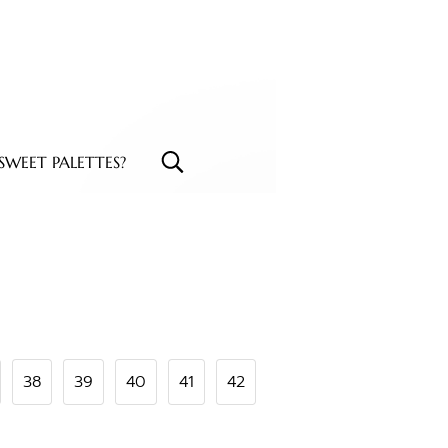
WEET PALETTES?
38
39
40
41
42