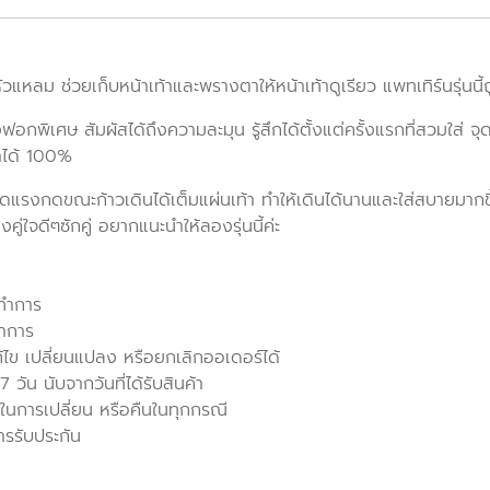
ัวแหลม ช่วยเก็บหน้าเท้าและพรางตาให้หน้าเท้าดูเรียว แพทเทิร์นรุ่นน
งฟอกพิเศษ สัมผัสได้ถึงความละมุน รู้สึกได้ตั้งแต่ครั้งแรกที่สวมใส่ จ
าได้ 100%
ลดแรงกดขณะก้าวเดินได้เต็มแผ่นเท้า ทำให้เดินได้นานและใส่สบายมากข
่ใจดีๆซักคู่ อยากแนะนำให้ลองรุ่นนี้ค่ะ
นทำการ
ทำการ
ก้ไข เปลี่ยนแปลง หรือยกเลิกออเดอร์ได้
วัน นับจากวันที่ได้รับสินค้า
ในการเปลี่ยน หรือคืนในทุกกรณี
ารรับประกัน