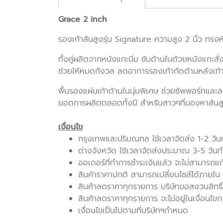
Grace 2 inch
รองเท้าส้นสูงรุ่น Signature ความสูง 2 นิ้ว ทรงห
ทั้งคู่ผลิตจากหนังแกะนิ่ม ซับด้านในด้วยหนังแกะสั่
ช่วยให้หมดกังวล ลดอาการรองเท้ากัดด้านหลังเท้
พื้นรองแผ่นเท้าด้านในนุ่มพิเศษ ช่วยซัพพอร์ทและ
ยอดการผลิตตลอดทั้งปี สำหรับสาวๆที่มองหาส้นสูงคู
เงื่อนไข
กรุงเทพและปริมณฑล ใช้เวลาจัดส่ง 1-2 วั
ต่างจังหวัด ใช้เวลาจัดส่งประมาณ 3-5 วัน
ออเดอร์ที่ทำการชำระเงินแล้ว จะไม่สามารถแ
สินค้าราคาปกติ สามารถเปลี่ยนไซส์ได้ภายใน 7 
สินค้าลดราคาทุกรายการ บริษัทขอสงวนสิทธิ์
สินค้าลดราคาทุกรายการ จะไม่อยู่ในเงื่อนไขก
เงื่อนไขเป็นไปตามที่บริษัทฯกำหนด