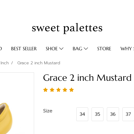
D
BEST SELLER
SHOE
BAG
STORE
WHY S
 Inch
Grace 2 inch Mustard
Grace 2 inch Mustard
Size
34
35
36
37